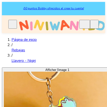
¡50 puntos Bobby ofrecidos al crear tu cuenta!
Página de inicio
/
Rebajas
/
Llavero - Nigiri
Afficher l'image 1