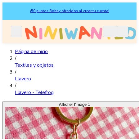
¡50 puntos Bobby ofrecidos al crear tu cuenta!
Página de inicio
/
Textiles y objetos
/
Llavero
/
Llavero - Telefrog
Afficher l'image 1