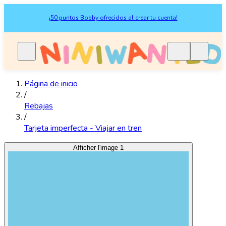
¡50 puntos Bobby ofrecidos al crear tu cuenta!
Página de inicio
/
Rebajas
/
Tarjeta imperfecta - Viajar en tren
Afficher l'image 1