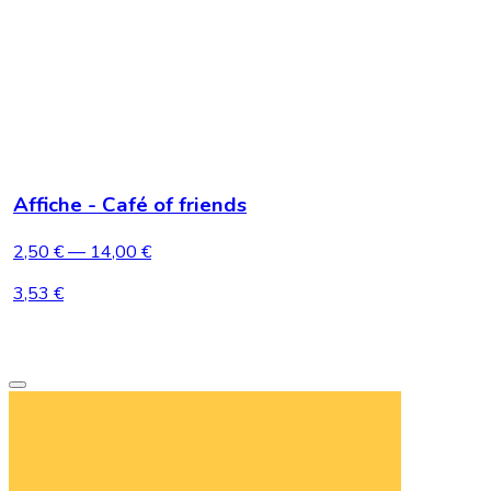
Affiche - Café of friends
2,50 €
— 14,00 €
3,53 €