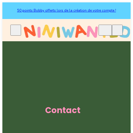
50 points Bobby offerts lors de la création de votre compte !
Contact