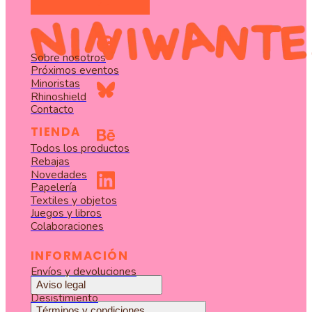
Sobre nosotros
Próximos eventos
Minoristas
Rhinoshield
Contacto
TIENDA
Todos los productos
Rebajas
Novedades
Papelería
Textiles y objetos
Juegos y libros
Colaboraciones
INFORMACIÓN
Envíos y devoluciones
Aviso legal
Desistimiento
Términos y condiciones