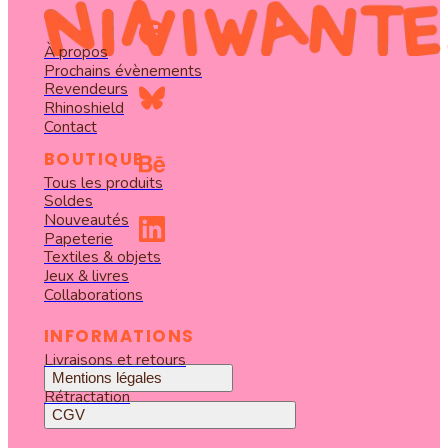
À propos
Prochains évènements
Revendeurs
Rhinoshield
Contact
BOUTIQUE
Tous les produits
Soldes
Nouveautés
Papeterie
Textiles & objets
Jeux & livres
Collaborations
INFORMATIONS
Livraisons et retours
Mentions légales
Rétractation
CGV