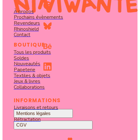
À propos
Prochains évènements
Revendeurs
Rhinoshield
Contact
BOUTIQUE
Tous les produits
Soldes
Nouveautés
Papeterie
Textiles & objets
Jeux & livres
Collaborations
INFORMATIONS
Livraisons et retours
Mentions légales
Rétractation
CGV