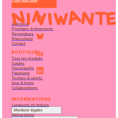
Créer mon compte
À propos
Prochains évènements
Revendeurs
Rhinoshield
Contact
BOUTIQUE
Tous les produits
Soldes
Nouveautés
Papeterie
Textiles & objets
Jeux & livres
Collaborations
INFORMATIONS
Livraisons et retours
Mentions légales
Rétractation