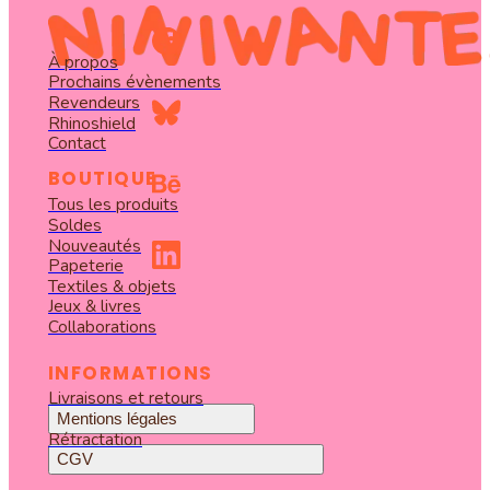
À propos
Prochains évènements
Revendeurs
Rhinoshield
Contact
BOUTIQUE
Tous les produits
Soldes
Nouveautés
Papeterie
Textiles & objets
Jeux & livres
Collaborations
INFORMATIONS
Livraisons et retours
Mentions légales
Rétractation
CGV