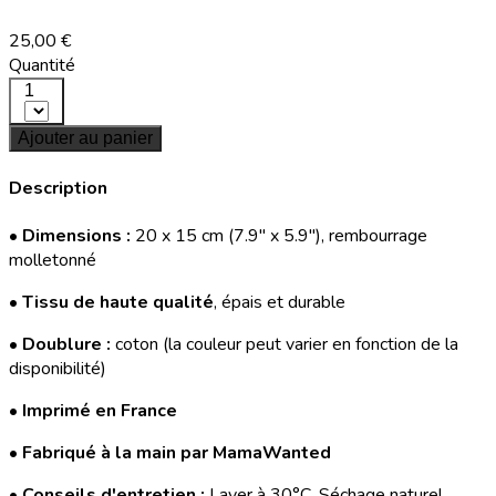
25,00 €
Quantité
1
Ajouter au panier
Description
•
Dimensions :
20 x 15 cm (7.9'' x 5.9''), rembourrage
molletonné
•
Tissu de haute qualité
, épais et durable
•
Doublure :
coton (la couleur peut varier en fonction de la
disponibilité)
•
Imprimé en France
•
Fabriqué à la main par MamaWanted
•
Conseils d'entretien :
Laver à 30°C. Séchage naturel.