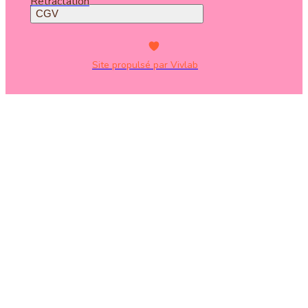
Rétractation
CGV
Site propulsé par Vivlab