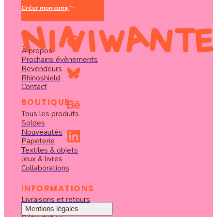
Créer mon compte
À propos
Prochains évènements
Revendeurs
Rhinoshield
Contact
BOUTIQUE
Tous les produits
Soldes
Nouveautés
Papeterie
Textiles & objets
Jeux & livres
Collaborations
INFORMATIONS
Livraisons et retours
Mentions légales