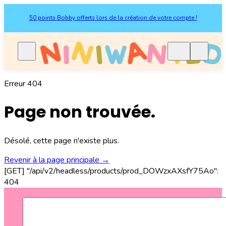
50 points Bobby offerts lors de la création de votre compte !
Erreur 404
Page non trouvée.
Désolé, cette page n'existe plus.
Revenir à la page principale
→
[GET] "/api/v2/headless/products/prod_DOWzxAXsfY75Ao":
404