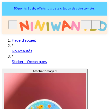
50 points Bobby offerts lors de la création de votre compte !
Page d'accueil
/
Nouveautés
/
Sticker - Ocean glow
Afficher l'image 1