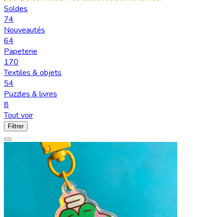
Soldes
74
Nouveautés
64
Papeterie
170
Textiles & objets
54
Puzzles & livres
8
Tout voir
Filtrer