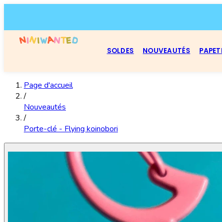
SOLDES
NOUVEAUTÉS
PAPET
Page d'accueil
/
Nouveautés
/
Porte-clé - Flying koinobori